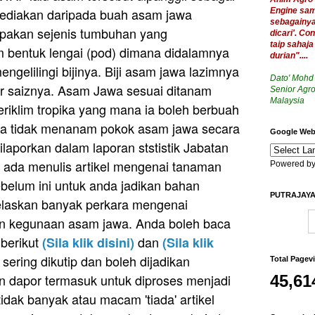
sediakan daripada buah asam jawa
Engine sam
sebagainya,
pakan sejenis tumbuhan yang
dicari
'. Con
taip sahaj
 bentuk lengai (pod) dimana didalamnya
durian"....
ngelilingi bijinya. Biji asam jawa lazimnya
Dato' Mohd
r saiznya. Asam Jawa sesuai ditanam
Senior Agro
Malaysia
riklim tropika yang mana ia boleh berbuah
ia tidak menanam pokok asam jawa secara
Google Webs
dilaporkan dalam laporan ststistik Jabatan
a ada menulis artikel mengenai tanaman
Powered b
ebelum ini untuk anda jadikan bahan
PUTRAJAYA
njelaskan banyak perkara mengenai
n kegunaan asam jawa. Anda boleh baca
berikut
dan
(Sila klik disini)
(Sila klik
ring dikutip dan boleh dijadikan
Total Pagev
n dapor termasuk untuk diproses menjadi
45,61
tidak banyak atau macam 'tiada' artikel