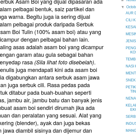
erbuk Asam Boi yang dijual dipasaran ada
►
Nove
alam pelbagai bentuk, saiz partikel dan
▼
Octo
AUR 
uga warna. Begitu juga ia sering dijual
CILI
alam pelbagai produk daripada Serbuk
KESA
sam Boi Tulin (100% asam boi) atau yang
MESI
icampur dengan pelbagai bahan lain.
JENIS
aling asas adalah asam boi yang dicampur
PENG
KO
engan garam atau gula sebagai bahan
TEMBI
enyedap rasa
.
(Sila lihat foto disebelah)
NASI
enulis juga mendapati kini ada asam boi
MENT
a ia digabungkan antara serbuk asam jawa
SNEK
dan juga serbuk cili. Rasa pedas pada
PETIK
ntuk ditabur pada buah-buahan seperti
TI
, jambu air, jambu batu dan banyak jenis
NENAS
KELAP
mbuat asam boi sendiri dirumah jika ada
EK
uan dan peralatan yang sesuai. Alat yang
SERB
kering (blender), ayak dan juga bekas
INDUS
jawa diambil sisinya dan dijemur dan
MANG