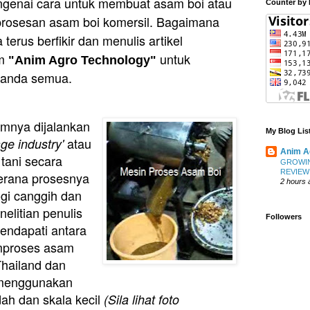
genai cara untuk membuat asam boi atau
Counter by 
rosesan asam boi komersil. Bagaimana
terus berfikir dan menulis artikel
am
untuk
"Anim Agro Technology"
n anda semua.
imnya dijalankan
My Blog Lis
atau
ge industry'
Anim Ag
 tani secara
GROWING
REVIEW
 kerana prosesnya
2 hours 
gi canggih dan
elitian penulis
Followers
endapati antara
mproses asam
 Thailand dan
 menggunakan
ah dan skala kecil
(Sila lihat foto