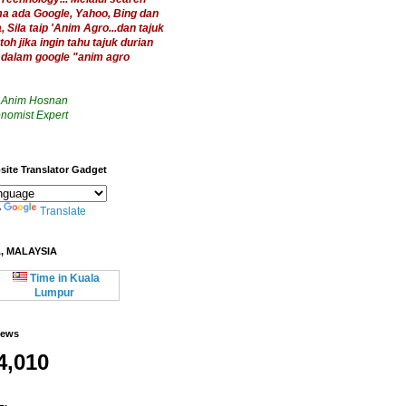
a ada Google, Yahoo, Bing dan
 Sila taip 'Anim Agro...dan
tajuk
toh jika ingin tahu tajuk durian
a dalam google "anim agro
 Anim Hosnan
nomist Expert
ite Translator Gadget
y
Translate
, MALAYSIA
Time in Kuala
Lumpur
iews
4,010