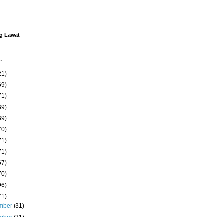
ng Lawat
e
21)
69)
71)
69)
69)
70)
71)
71)
67)
70)
96)
71)
mber
(31)