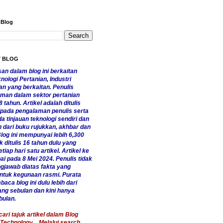
 Blog
Y BLOG
an dalam blog ini berkaitan
ologi Pertanian, Industri
n yang berkaitan. Penulis
man dalam sektor pertanian
8 tahun. Artikel adalah ditulis
ripada pengalaman penulis serta
da tinjauan teknologi sendiri dan
dari buku rujukkan, akhbar dan
log ini mempunyai lebih 6,300
ak ditulis 16 tahun dulu yang
tiap hari satu artikel. Artikel ke
ai pada 8 Mei 2024. Penulis tidak
gjawab diatas fakta yang
untuk kegunaan rasmi. Purata
aca blog ini dulu lebih dari
ang sebulan dan kini hanya
bulan.
ri tajuk artikel dalam Blog
Technology... Melalui search