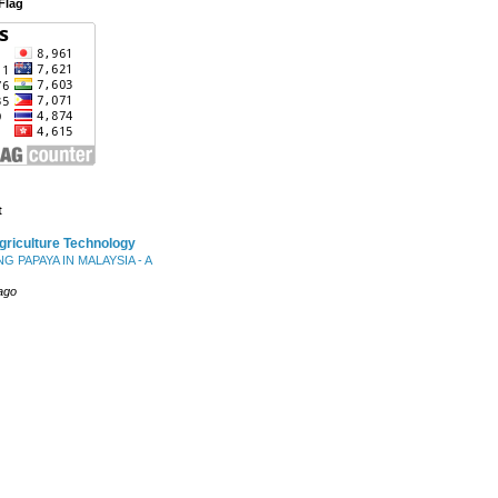
Flag
t
riculture Technology
 PAPAYA IN MALAYSIA - A
ago