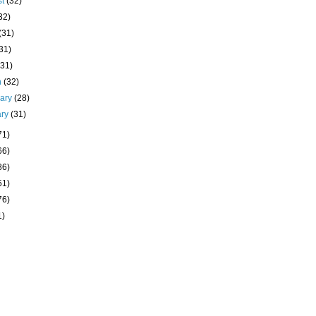
st
(32)
32)
(31)
31)
(31)
h
(32)
uary
(28)
ary
(31)
71)
66)
86)
51)
76)
1)