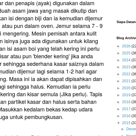
ar dan penapis (ayak) digunakan dalam
Buah asam jawa yang masak dikutip dan
kan isi dengan biji dan ia kemudian dijemur
Siapa Data
 atau pun dalam oven. Jemur selama 7 - 9
i mengering. Mesin pemisah antara kulit
Blog Archiv
n isinya juga ada digunakan untuk kilang
►
2026
(2
 isi asam boi yang telah kering ini perlu
►
2025
(3
sar atau pun 'blender kering' jika anda
►
2024
(3
ar sehingga sederhana kasar saiznya dalam
►
2023
(3
udian dijemur lagi selama 1-2 hari agar
►
2022
(3
ing. Masa ini ia akan dapat dipisahkan dan
►
2021
(3
lagi sehingga halus. Kemudian ia perlu
►
2020
(3
ering dan kisar semula (Jika perlu). Tapis
►
2019
(3
n partikel kasar dan halus serta bahan
►
2018
(3
i. Masukkan kedalam bekas kedap udara
►
2017
(3
juga untuk pembungkusan.
►
2016
(3
▼
2015
(3
►
Dece