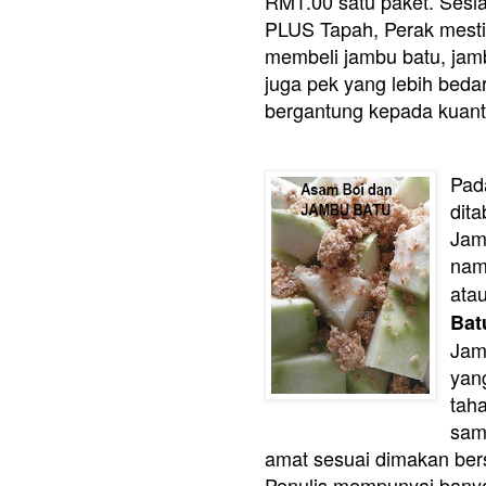
RM1.00 satu paket. Sesi
PLUS Tapah, Perak mestin
membeli jambu batu, jam
juga pek yang lebih bedar
bergantung kepada kuanti
Pad
dit
Jam
na
ata
Bat
Jam
yan
tah
sam
amat sesuai dimakan bersa
Penulis mempunyai ban