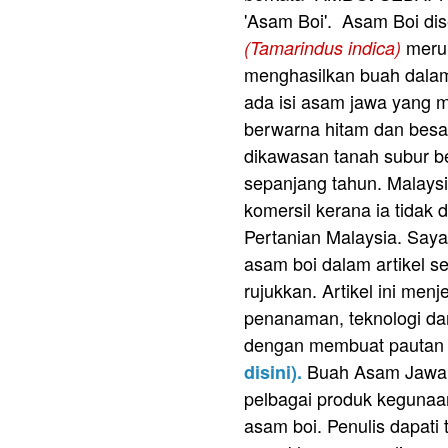
'Asam Boi'. Asam Boi di
meru
(Tamarindus indica)
menghasilkan buah dalam
ada isi asam jawa yang me
berwarna hitam dan besa
dikawasan tanah subur be
sepanjang tahun. Malays
komersil kerana ia tidak 
Pertanian Malaysia. Say
asam boi dalam artikel s
rujukkan. Artikel ini me
penanaman, teknologi da
dengan membuat pautan 
Buah Asam Jawa se
disini).
pelbagai produk kegunaa
asam boi. Penulis dapati 