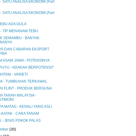
- SATU ANALISA EKONOMI (Part
- SATU ANALISA EKONOMI (Part
TEBU ADA GULA
 - TIP MENANAM TEBU
K SEMAMBU - BANYAK
NANYA
US DAN CABARAN EKSPORT
RBA
M ASAM JAWA - POTENSINYA
 PUYU - ADAKAH BERPOTENSI?
HITAM - VARIETI
M - TUMBUHAN TERKAWAL
N FLINT - PRODUK BERGUNA
A TANAH MALAYSIA -
STIMONI
A MATAG - KENALI YANG ASLI
 KATAK - CARA TANAM
 - JENIS POKOK PALAS
ember
(30)