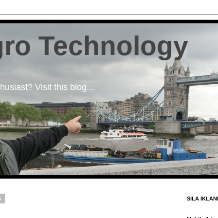
ro Technology
usiast? Visit this blog...
5
SILA IKLA