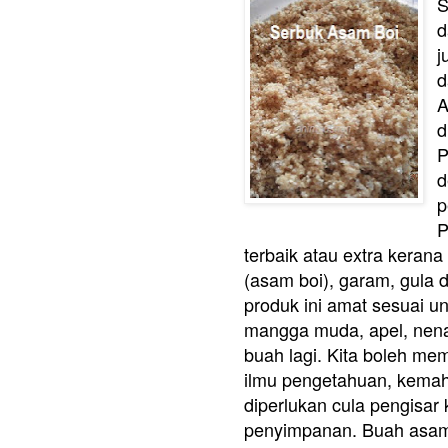
S
d
j
d
A
d
P
d
p
P
terbaik atau extra keran
(asam boi), garam, gula 
produk ini amat sesuai u
mangga muda, apel, nenas
buah lagi. Kita boleh me
ilmu pengetahuan, kemah
diperlukan cula pengisar 
penyimpanan. Buah asam 