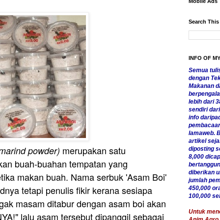
Mobile Ads
Search This
INFO OF M
Semua tulis
dengan Tekn
Makanan da
berpengala
lebih dari 3
sendiri da
info daripa
pembacaan 
lamaweb. B
artikel sej
merupakan satu
marind powder)
diposting se
8,000 dicap
akan buah-buahan tempatan yang
bertanggun
diberikan 
ika makan buah. Nama serbuk 'Asam Boi'
jumlah pemb
dnya tetapi penulis fikir kerana sesiapa
450,000 or
100,000 se
gak masam ditabur dengan asam boi akan
Untuk menca
!" lalu asam tersebut dipanggil sebagai
Anim Agro 