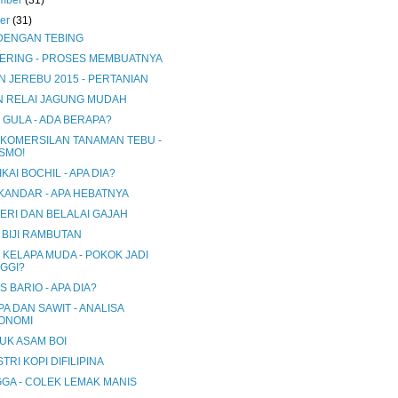
mber
(31)
ber
(31)
DENGAN TEBING
 KERING - PROSES MEMBUATNYA
N JEREBU 2015 - PERTANIAN
N RELAI JAGUNG MUDAH
 GULA - ADA BERAPA?
KOMERSILAN TANAMAN TEBU -
SMO!
KAI BOCHIL - APA DIA?
 KANDAR - APA HEBATNYA
ERI DAN BELALAI GAJAH
 BIJI RAMBUTAN
 KELAPA MUDA - POKOK JADI
NGGI?
 BARIO - APA DIA?
A DAN SAWIT - ANALISA
ONOMI
UK ASAM BOI
TRI KOPI DIFILIPINA
GA - COLEK LEMAK MANIS