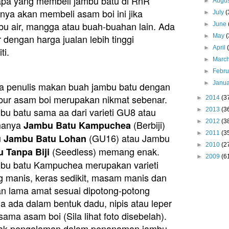
apa yang membeli jambu batu di RnR
►
Augu
ya akan membeli asam boi ini jika
►
July
(
bu air, mangga atau buah-buahan lain. Ada
►
June
 dengan harga jualan lebih tinggi
►
May
(
►
April
ti.
►
Marc
►
Febr
►
Janu
a penulis makan buah jambu batu dengan
abur asam boi merupakan nikmat sebenar.
►
2014
(3
bu batu sama aa dari varieti GU8 atau
►
2013
(3
►
2012
(3
manya
(Berbiji)
Jambu Batu Kampuchea
►
2011
(3
u
(GU16) atau Jambu
Jambu Batu Lohan
►
2010
(2
(Seedless) memang enak.
u Tanpa Biji
►
2009
(6
bu batu Kampuchea merupakan varieti
g manis, keras sedikit, masam manis dan
an lama amat sesuai dipotong-potong
a ada dalam bentuk dadu, nipis atau leper
ma asam boi (Sila lihat foto disebelah).
yak pengalaman dalam penanaman jambu