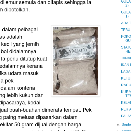
 dijemur semula dan ditapis sehingga ia
GULA 
2)
m dibotolkan.
GULA 
1)
ADA 
dalam pelbagai
TEBU
sas adalah
POKO
GU
kecil yang jernih
STAT
m boi didalamnya
HE
. Ia perlu ditutup kuat
TANA
kedalamnya kerana
IKAN
jika udara masuk
LADA 
ga pek
KETU
RACU
dalam kontena
KURM
ang lebih kukuh dan
TE
 dipasaraya, kedai
KELAP
njual buah-buahan dimerata tempat. Pek
PERIA
 palng meluas dipasarkan dalam
PALAS
sekitar 50 gram dijual dengan harga
►
Sept