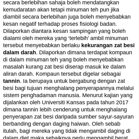
secara berlebihan sahaja boleh mendatangkan
kemudaratan akan tetapi m
inuman teh pun jika
diambil secara berlebihan juga boleh menyebabkan
kesan negatif terhadap proses fisiologi badan.
Dilaporkan diantara
kesan sampingan yang boleh
dialami oleh mereka yang ‘terlebih’ ambil minuman
tersebut menyebabkan berlaku
kek
urangan zat besi
dalam darah
. Dilaporkan dimana t
erdapat kompaun
di dalam minuman teh yang
boleh menyebabkan
masalah kurang zat besi diserap masuk ke dalam
aliran darah.
Kompaun tersebut digelar sebagai
tannin
. Ia berupaya untuk bergabung dengan zat
besi bagi tujuan menghalang penyerapannya melalui
sistem penghadaman manusia.
Menurut kajian yang
dijalankan oleh Universiti Kansas pada tahun 2017
dimana tannin lebih cenderung untuk menghalang
penyerapan zat besi daripada sumber sayur-sayuran
berbanding dengan daging haiwan.
Oleh sebab
itulah,
bagi mereka yang tidak mengambil daging di
dalam diet maka sebaiknya
perlu mengambil berat