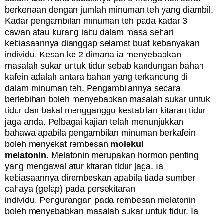
berkenaan dengan jumlah minuman teh yang diambil.
Kadar p
engambilan minuman teh pada kadar 3
cawan atau kurang iaitu dalam masa sehari
kebiasaannya dianggap selamat buat kebanyakan
individu. Kesan ke 2 dimana ia menyebabkan
m
asalah sukar untuk tidur sebab kandungan bahan
ka
fein adalah antara bahan yang terkandung di
dalam minuman teh.
Pengambilannya secara
berlebihan boleh menyebabkan masalah sukar untuk
tidur dan bakal m
engganggu kestabilan kitaran tidur
jaga anda.
Pelbagai kajian telah menunjukkan
bahawa apabila pengambilan minuman berkafein
boleh menyekat rembesan
molekul
melatonin
.
Melatonin merupakan hormon penting
yang mengawal atur kitaran tidur jaga. Ia
kebiasaannya dirembeskan apabila tiada sumber
cahaya (gelap) pada persekitaran
individu.
Pengurangan pada rembesan melatonin
boleh menyebabkan masalah sukar untuk tidur.
Ia