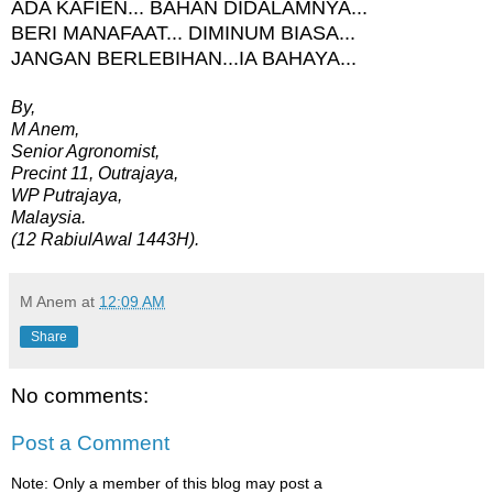
ADA KAFIEN... BAHAN DIDALAMNYA...
BERI MANAFAAT... DIMINUM BIASA...
JANGAN BERLEBIHAN...IA BAHAYA...
By,
M Anem,
Senior Agronomist,
Precint 11, Outrajaya,
WP Putrajaya,
Malaysia.
(12 RabiulAwal 1443H).
M Anem
at
12:09 AM
Share
No comments:
Post a Comment
Note: Only a member of this blog may post a