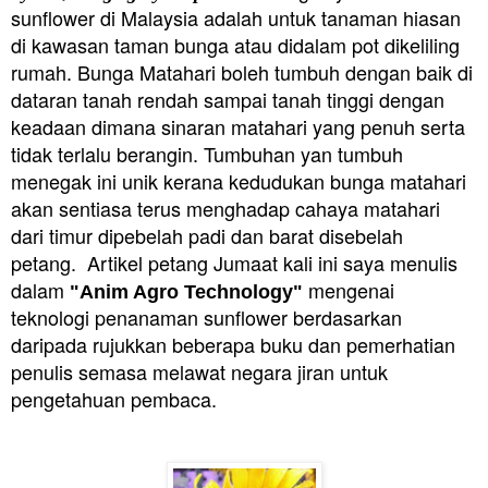
sunflower di Malaysia adalah untuk tanaman hiasan
di kawasan taman bunga atau didalam pot dikeliling
rumah. Bunga Matahari boleh tumbuh dengan baik di
dataran tanah rendah sampai tanah tinggi dengan
keadaan dimana sinaran matahari yang penuh serta
tidak terlalu berangin. Tumbuhan yan tumbuh
menegak ini unik kerana kedudukan bunga matahari
akan sentiasa terus menghadap cahaya matahari
dari timur dipebelah padi dan barat disebelah
petang.
Artikel petang Jumaat kali ini saya menulis
dalam
mengenai
"Anim Agro Technology"
teknologi penanaman sunflower berdasarkan
daripada rujukkan beberapa buku dan pemerhatian
penulis semasa melawat negara jiran untuk
pengetahuan pembaca.