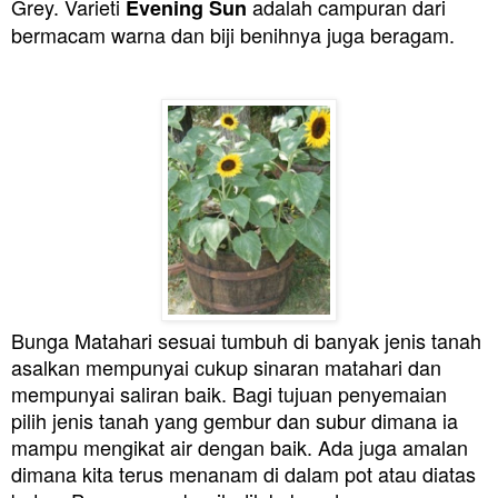
Grey. Varieti
adalah campuran dari
Evening Sun
bermacam warna dan biji benihnya juga beragam.
Bunga Matahari sesuai tumbuh di banyak jenis tanah
asalkan mempunyai cukup sinaran matahari dan
mempunyai saliran baik. Bagi tujuan penyemaian
pilih jenis tanah yang gembur dan subur dimana ia
mampu mengikat air dengan baik. Ada juga amalan
dimana kita terus menanam di dalam pot atau diatas