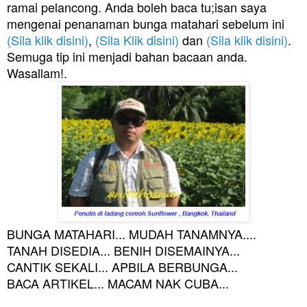
ramai pelancong. Anda boleh baca tu;isan saya
mengenai penanaman bunga matahari sebelum ini
(Sila klik disini)
,
(Sila Klik disini)
dan
(Sila klik disini)
.
Semuga tip ini menjadi bahan bacaan anda.
Wasallam!.
BUNGA MATAHARI... MUDAH TANAMNYA....
TANAH DISEDIA... BENIH DISEMAINYA...
CANTIK SEKALI... APBILA BERBUNGA...
BACA ARTIKEL... MACAM NAK CUBA...