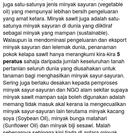
juga satu-satunya jenis minyak sayuran (vegetable
oil) yang mempunyai lebihan bersih pengeluaran
yang amat ketara. Minyak sawit juga adalah satu-
satunya minyak sayuran di dunia yang diiktiraf
sebagai minyak yang mampan (sustainable).
Walaupun ia mendominasi pengeluaran dan eksport
minyak sayuran dan lelemak dunia, penanaman
pokok kelapa sawit hanya merangkumi kira-kira
5
sahaja daripada jumlah keseluruhan tanah
peratus
pertanian seluruh dunia yang diusahakan untuk
tanaman bagi menghasilkan minyak sayur-sayuran.
Sering juga berlaku desakan kepada pemproses
minyak sayur-sayuran dan NGO alam sekitar supaya
minyak sawit mampan saja boleh digunakan adalah
memang tidak masuk akal kerana ia mengecualikan
minyak sayur-sayuran lain terutama minyak kacang
soya (Soybean Oil), minyak bunga matahari
(Sunflower Oil) dan minyak biji sesawi. Malah
sebenarnya sehingga kini tiada di antara minyak