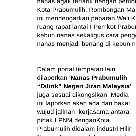
nanas agak tertarik dengan pemb
Kota Prabumulih. Rombongan Mal
ini
mendengarkan paparan Wali Ko
ruang rapat lantai I Pemkot Prab
kebun nanas sekaligus cara peng
nanas menjadi benang di kebun n
Dalam portal tempatan lain
dilaporkan '
Nanas Prabumulih
“Dilirik” Negeri Jiran Malaysia'
juga sesuai dikongsikan. Media
ini laporkan akan ada dan b
akal
wujud jalinan kerjasama antara
pihak LPNM denganKota
Prabumulih didalam i
ndustri Hilir