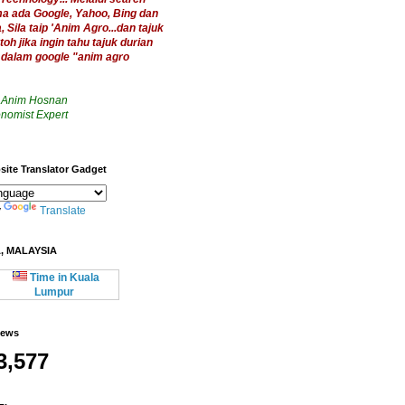
a ada Google, Yahoo, Bing dan
 Sila taip 'Anim Agro...dan
tajuk
toh jika ingin tahu tajuk durian
a dalam google "anim agro
 Anim Hosnan
nomist Expert
ite Translator Gadget
y
Translate
, MALAYSIA
Time in Kuala
Lumpur
iews
3,577