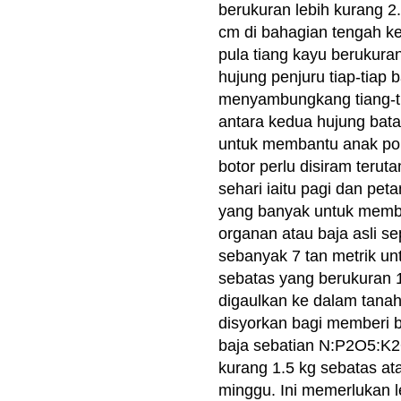
berukuran lebih kurang 2
cm di bahagian tengah ke
pula tiang kayu berukura
hujung penjuru tiap-tiap b
menyambungkang tiang-ti
antara kedua hujung bata
untuk membantu anak po
botor perlu disiram teru
sehari iaitu pagi dan pe
yang banyak untuk memb
organan atau baja asli s
sebanyak 7 tan metrik unt
sebatas yang berukuran 1
digaulkan ke dalam tan
disyorkan bagi memberi
baja sebatian N:P2O5:K2
kurang 1.5 kg sebatas at
minggu. Ini memerlukan l