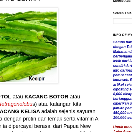
Mobile Ads
Search This
INFO OF M
Semua tulis
dengan Tekn
Makanan da
berpengala
lebih dari 3
sendiri da
info daripa
pembacaan 
lamaweb. B
artikel sej
diposting se
8,000 dicap
OTOL
atau
KACANG BOTOR
atau
bertanggun
tetragonolobu
s) atau kalangan kita
diberikan 
jumlah pemb
ACANG KELISA
adalah sejenis sayuran
450,000 or
100,000 se
 dengan protin dan lemak serta vitamin A
n ia dipercayai berasal dari Papua New
Untuk menca
Anim Agro 