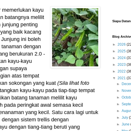
r memerlukan kayu
 batangnya melilit
Siapa Data
 junjung penting
 yang baik kacang
Blog Archiv
. Junjung ini boleh
►
2026
(2
 tanaman dengan
►
2025
(3
ng berukuran 2.0 -
►
2024
(3
kan kayu-kayu
►
2023
(3
ngan supaya
►
2022
(3
agian atas tempat
▼
2021
(3
kan sokongan yang kuat
(Sila lihat foto
►
Dece
tangkan kayu-kayu pada tiap-tiap tempat
►
Nove
tikan batang tanaman melilit kayu
►
Octo
ih pada peringkat awal semasa kecil
►
Sept
►
Augu
nanaman yang kecil. Satu cara lagi untuk
►
July
(
dengan sistem trellis dengan
►
June
u dengan tiang-tiang beruti yang