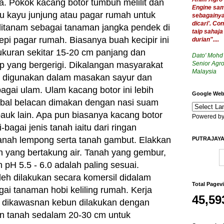
. Pokok kacang botor tumbuh melilit dan
Engine sam
 kayu junjung atau pagar rumah untuk
sebagainya,
dicari
'. Con
ditanam sebagai tanaman jangka pendek di
taip sahaj
tepi pagar rumah. Biasanya buah kecipir ini
durian"....
ukuran sekitar 15-20 cm panjang dan
Dato' Mohd
p yang bergerigi. Dikalangan masyarakat
Senior Agro
Malaysia
ni digunakan dalam masakan sayur dan
gai ulam. Ulam kacang botor ini lebih
Google Webs
bal belacan dimakan dengan nasi suam
auk lain. Apa pun biasanya kacang botor
Powered b
bagai jenis tanah iaitu dari ringan
tanah lempong serta tanah gambut. Elakkan
PUTRAJAYA
 yang bertakung air. Tanah yang gembur,
n pH 5.5 - 6.0 adalah paling sesuai.
leh dilakukan secara komersil didalam
Total Pagev
ai tanaman hobi keliling rumah. Kerja
45,59
 dikawasnan kebun dilakukan dengan
 tanah sedalam 20-30 cm untuk