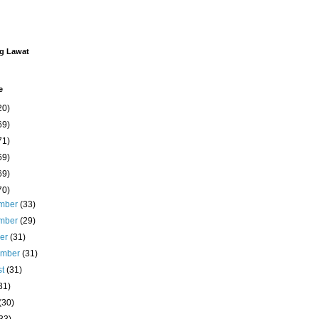
ng Lawat
e
20)
69)
71)
69)
69)
70)
mber
(33)
mber
(29)
ber
(31)
ember
(31)
st
(31)
31)
(30)