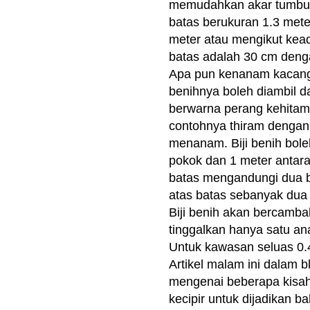
memudahkan akar tumbuh
batas berukuran 1.3 mete
meter atau mengikut kea
batas adalah 30 cm deng
Apa pun kenanam kacang b
benihnya boleh diambil d
berwarna perang kehitama
contohnya thiram dengan 
menanam. Biji benih bole
pokok dan 1 meter antara
batas mengandungi dua b
atas batas sebanyak dua 
Biji benih akan bercamb
tinggalkan hanya satu an
Untuk kawasan seluas 0.4 
Artikel malam ini dalam 
mengenai beberapa kisah
kecipir untuk dijadikan 