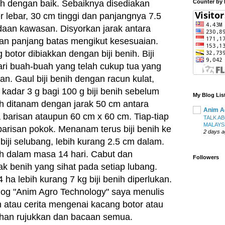
 dengan baik. Sebaiknya disediakan
Counter by 
r lebar, 30 cm tinggi dan panjangnya 7.5
daan kawasan. Disyorkan jarak antara
an panjang batas mengikut kesesuaian.
otor dibiakkan dengan biji benih. Biji
ari buah-buah yang telah cukup tua yang
n. Gaul biji benih dengan racun kulat,
kadar 3 g bagi 100 g biji benih sebelum
My Blog Lis
h ditanam dengan jarak 50 cm antara
Anim Ag
 barisan ataupun 60 cm x 60 cm. Tiap-tiap
TALK A
MALAYS
arisan pokok. Menanam terus biji benih ke
2 days 
biji selubang, lebih kurang 2.5 cm dalam.
ah dalam masa 14 hari. Cabut dan
Followers
ak benih yang sihat pada setiap lubang.
ha lebih kurang 7 kg biji benih diperlukan.
blog "Anim Agro Technology" saya menulis
 atau cerita mengenai kacang botor atau
bahan rujukkan dan bacaan semua.