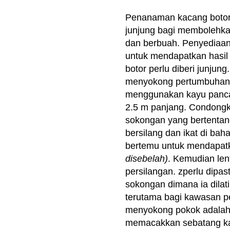
Penanaman kacang boto
junjung bagi membolehkan
dan berbuah. Pen
yediaan
u
ntuk mendapatkan hasil
botor perlu diberi junjung
menyokong pertumbuhan
menggunakan kayu panca
2.5 m panjang. Condong
sokongan yang bertenta
bersilang dan ikat di bah
bertemu untuk mendapat
disebelah)
. Kemudian len
persilangan. zperlu dip
as
sokongan dimana ia dilat
terutama bagi kawasan pe
menyokong pokok adalah 
memacakkan sebatang kay