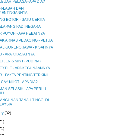
 BUAH PELAGA - APA DIA?
H-LABAH DAN
PENTINGANNYA
NG BOTOR - SATU CERITA
JELAPANG PADI NEGARA
R PUYOH - APA HEBATNYA
AK ARNAB PEDAGING - PETUA
AL GORENG JAWA - KISAHNYA
 - APA KHASIATNYA
I JENIS MINT (PUDINA)
EXTILE - APA KEGUNAANNYA
 - FAKTA PENTING TERKINI
CAY NHOT - APA DIA?
MAN SELASIH - APA PERLU
HU
ANGUNAN TANAH TINGGI DI
LAYSIA
ary
(32)
71)
71)