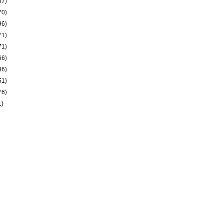
67)
70)
96)
71)
71)
66)
86)
51)
76)
1)