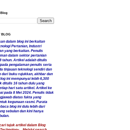
 Blog
Y BLOG
an dalam blog ini berkaitan
ologi Pertanian, Industri
n yang berkaitan. Penulis
man dalam sektor pertanian
8 tahun. Artikel adalah ditulis
ripada pengalaman penulis serta
da tinjauan teknologi sendiri dan
dari buku rujukkan, akhbar dan
log ini mempunyai lebih 6,300
ak ditulis 16 tahun dulu yang
tiap hari satu artikel. Artikel ke
ai pada 8 Mei 2024. Penulis tidak
gjawab diatas fakta yang
untuk kegunaan rasmi. Purata
aca blog ini dulu lebih dari
ang sebulan dan kini hanya
bulan.
ri tajuk artikel dalam Blog
Technology... Melalui search