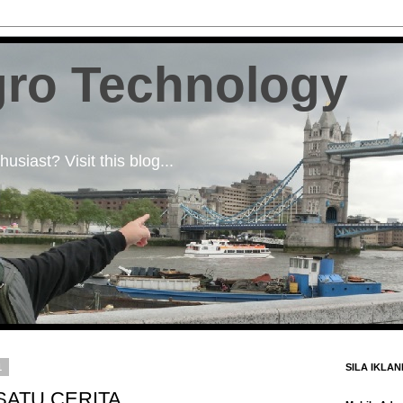
ro Technology
usiast? Visit this blog...
1
SILA IKLA
SATU CERITA