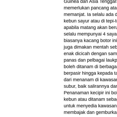
Guinea dan Asia Tenggara
memerlukan pancang atau
memanjat. Ia selalu ada 
kebun sayur atau di tepi-
apabila matang akan ber
selalu mempunyai 4 saya
biasanya kacang botor i
juga dimakan mentah seba
enak dicicah dengan sam
panas dan pelbagai laukp
boleh ditanam di berbagai-
berpasir hingga kepada 
dari menanam di kawasan
subur, baik salirannya da
Penanaman kecipir ini bo
kebun atau ditanam sebag
untuk menyedia kawasan
membajak dan gemburkan