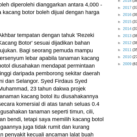
►
2018
(3
leh diperolehi dianggarkan antara 4,000 -
►
2017
(3
a kacang botor boleh dijual dengan harga
►
2016
(3
►
2015
(3
►
2014
(3
Akhbar tempatan dengan tahuk 'Rezeki
►
2013
(3
Kacang Botor' sesuai dijadikan bahan
►
2012
(3
rujukan. Bagi seorang
pemuda mampu
►
2011
(3
►
2010
(2
tersenyum lebar apabila tanaman kacang
►
2009
(6
botol diusahakan mendapat permintaan
tinggi daripada pemborong sekitar daerah
ini dan Selangor.
Syed Firdaus Syed
Muhammad, 23 tahun dakwa projek
tanaman kacang botol itu diusahakannya
secara komersial di atas tanah seluas 0.4
usahakan tanaman seperti timun, cili,
an bendi, tetapi saya memilih kacang botol
gaannya juga tidak rumit dan kurang
 penyakit kecuali ancaman lalat buah