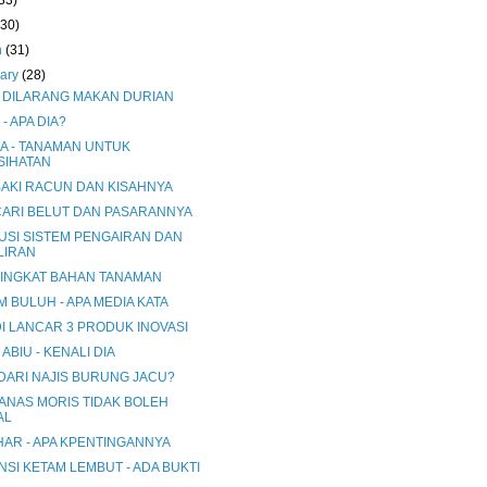
33)
(30)
h
(31)
uary
(28)
A DILARANG MAKAN DURIAN
 - APA DIA?
IA - TANAMAN UNTUK
SIHATAN
BAKI RACUN DAN KISAHNYA
ARI BELUT DAN PASARANNYA
USI SISTEM PENGAIRAN DAN
LIRAN
TINGKAT BAHAN TANAMAN
 BULUH - APA MEDIA KATA
I LANCAR 3 PRODUK INOVASI
ABIU - KENALI DIA
 DARI NAJIS BURUNG JACU?
NANAS MORIS TIDAK BOLEH
AL
HAR - APA KPENTINGANNYA
NSI KETAM LEMBUT - ADA BUKTI