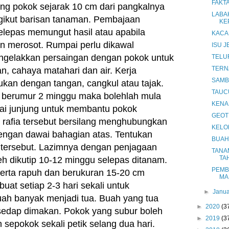
FAKTA
iling pokok sejarak 10 cm dari pangkalnya
LABA
ngikut barisan tanaman.
Pembajaan
KE
selepas memungut hasil atau apabila
KACA
an merosot.
Rumpai perlu dikawal
ISU 
ngelakkan persaingan dengan pokok untuk
TELU
TERN
, cahaya matahari dan air. Kerja
SAMB
kan dengan tangan, cangkul atau tajak.
TAUCU
k berumur 2 minggu maka bolehlah mula
KENAL
awai junjung untuk membantu pokok
GEOT
li rafia tersebut bersilang menghubungkan
KELOR
ngan dawai bahagian atas. Tentukan
BUAH 
afia tersebut. Lazimnya dengan penjagaan
TANA
TA
eh dikutip 10-12 minggu selepas ditanam.
PEMB
 serta rapuh dan berukuran 15-20 cm
MA
buat setiap 2-3 hari sekali untuk
►
Janu
ah banyak menjadi tua.
Buah yang tua
►
2020
(3
 sedap dimakan. Pokok yang subur boleh
►
2019
(3
 sepokok sekali petik selang dua hari.