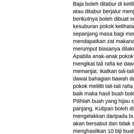
Baja boleh ditabur di kel
atau ditabur berjalur me
berikutnya boleh dibuat 
kesuburan pokok kelihat
sepanjang masa bagi me
mendapatkan zat makanan
merumput biasanya dilaku
A
pabila anak-anak poko
mengikat tali rafia ke d
memanjat. Ikatkan tali-ta
dawai bahagian bawah de
pokok meliliti tali-tali r
baik maka h
asil buah bol
Pilihlah buah yang hijau
panjang. Kutipan boleh di
mengelakkan daripada bu
akan bersabut dan tidak
menghasilkan 10 biji buah