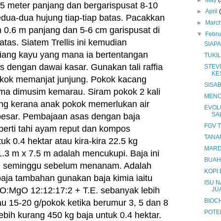
►
May
(
.5 meter panjang dan bergarispusat 8-10
►
April
dua-dua hujung tiap-tiap batas. Pacakkan
►
Marc
n 0.6 m panjang dan 5-6 cm garispusat di
▼
Febr
atas. Siatem Trellis ini kemudian
SIAP
ang kayu yang mana ia bertentangan
TUKIL
s dengan dawai kasar. Gunakan tali raffia
STEV
KE
kok memanjat junjung. Pokok kacang
SISA
tama dimusim kemarau. S
iram pokok 2 kali
MENC
tang kerana anak pokok memerlukan air
EVOL
SA
esar.
Pembajaan asas dengan baja
FGV 
eperti tahi ayam reput dan kompos
TANAM
uk 0.4 hektar atau kira-kira 22.5 kg
MARD
.3 m x 7.5 m adalah mencukupi. Baja ini
BUAH 
ah seminggu sebelum menanam. Adalah
KOPI
baja tambahan gunakan baja kimia iaitu
ISU 
O:MgO 12:12:17:2 + T.E. sebanyak lebih
JU
BIOC
au 15-20 g/pokok ketika berumur 3, 5 dan 8
POTE
ebih kurang 450 kg baja untuk 0.4 hektar.