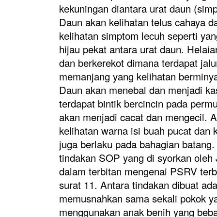
kekuningan diantara urat daun (si
Daun akan kelihatan telus cahaya d
kelihatan simptom lecuh seperti yan
hijau pekat antara urat daun. Helai
dan berkerekot dimana terdapat jalu
memanjang yang kelihatan berminya
Daun akan menebal dan menjadi kas
terdapat bintik bercincin pada perm
akan menjadi cacat dan mengecil. A
kelihatan warna isi buah pucat dan
juga berlaku pada bahagian batan
tindakan SOP yang di syorkan oleh 
dalam terbitan mengenai PSRV terb
surat 11. Antara tindakan dibuat a
memusnahkan sama sekali pokok ya
menggunakan anak benih yang bebas