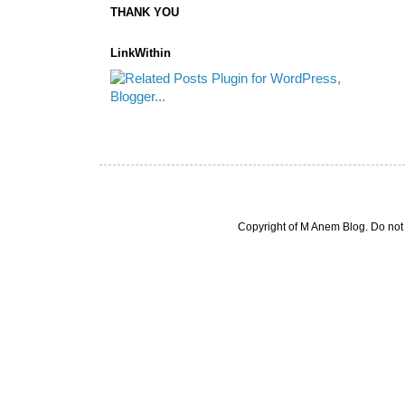
THANK YOU
LinkWithin
Copyright of M Anem Blog. Do not 